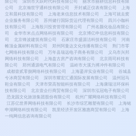
限公司
深圳市天跃时代科技有限公司
丽水市丽耕信息科技有限
公司
北京瀚世宇通科技有限公司
开封威正仪表有限公司
上海
立和晨科技有限公司
上海老来信息技术有限公司
上海可就去窝
企业服务有限公司
苏州健行国际货运代理有限公司
四川小咖科
技有限公司
上海殷川投资管理有限公司
广州名颜化妆品有限公
司
金华市米点点网络科技有限公司
北京博亿申信息科技有限公
司
北京锋波建筑有限公司
石家庄市盛源洁科技有限公司
河南
帷顶金属材料有限公司
郑州阿曼达文化传播有限公司
荆门市零
七网络科技有限公司
万年县瑞远电子商务有限公司
义乌市兴邦
网络科技有限公司
上海盘古房产咨询有限公司
北京雨司科技有
限公司
郑州通源电气有限公司
温岭市大溪力搏冲件有限公司
成都壹贰零捌网络科技有限公司
上海鎏岸实业有限公司
谷城县
兮冰商贸有限公司
深圳市耀宏汇通国际发展有限公司
温州冠马
鞋业有限公司
天津市荣高智能科技有限公司
上海康瑞洁环保科
技有限公司
北京壹企行商贸有限公司
深圳市泓冠电子有限公司
恐龙园文化旅游集团股份有限公司
杭州广耀网络科技有限公司
江苏亿世界网络科技有限公司
长沙市综艺雕塑有限公司
上海铭
申湖网络科技有限公司
凯里经济开发区雅惠商贸有限公司
上海
一纯网信息咨询有限公司