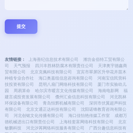
友情链接：
上海善纪信息技术有限公司
潍坊金佰特工贸有限公
司
天气预报
四川丰胜林防腐木有限责任公司
天津奥宇德鑫商
贸有限公司
北京克佩科技有限公司
宜宾市翠屏区升华花卉苗木
种植专业合作社
海口奥嘉纽信息咨询有限公司
河南宝信民营科
技投资有限公司
昆明八扇门网络科技有限公司
厦门市实验幼儿
园
周易算命
哈尔滨市暖言文化传媒有限公司
海南电影网
福
建言成投资发展有限公司
儋州汇俞信息科技有限公司
河北凯林
环保设备有限公司
青岛恒辉机械有限公司
深圳市伏翼超声科技
有限公司
北京文通正达科技有限公司
沈阳诺锋教育咨询有限公
司
河北创铭文化传播有限公司
海口佳怡艳传媒工作室
成都万
德机械进出口有限责任公司
上海桂套富网络科技有限公司
北京
敏鹏科技
河北汐苒网络科技服务有限公司
广西分趣信息科技有